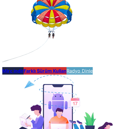
Mirc indir
Farklı Sürüm Kullan
Radyo Dinle